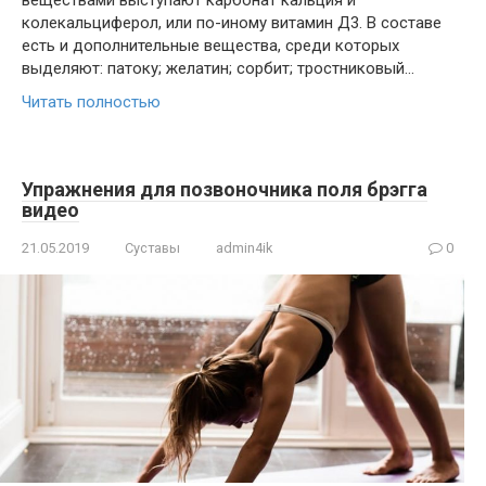
веществами выступают карбонат кальция и
колекальциферол, или по-иному витамин Д3. В составе
есть и дополнительные вещества, среди которых
выделяют: патоку; желатин; сорбит; тростниковый…
Читать полностью
Упражнения для позвоночника поля брэгга
видео
21.05.2019
Суставы
admin4ik
0