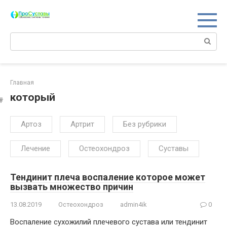
Перейти
к
контенту
Поиск:
Главная
который
Артоз
Артрит
Без рубрики
Лечение
Остеохондроз
Суставы
Тендинит плеча воспаление которое может
вызвать множество причин
13.08.2019
Остеохондроз
admin4ik
0
Воспаление сухожилий плечевого сустава или тендинит