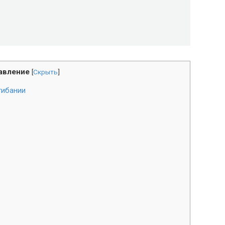
авление
[
Скрыть
]
гибании