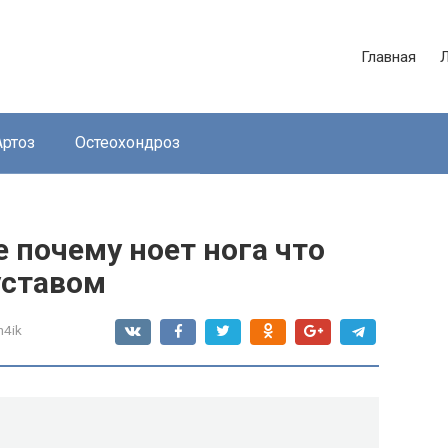
Главная
Артоз
Остеохондроз
 почему ноет нога что
уставом
n4ik