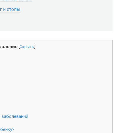
г и стопы
авление
[
Скрыть
]
я заболеваний
ебенку?