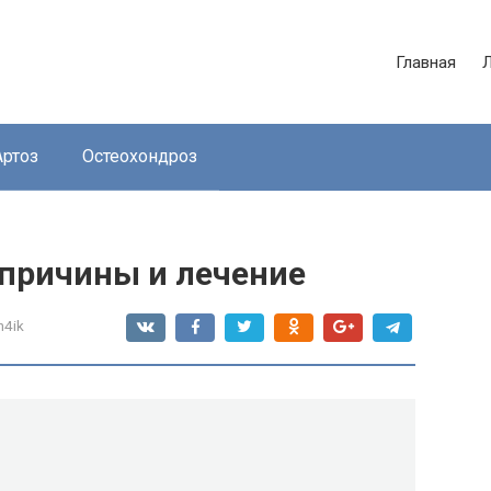
Главная
Артоз
Остеохондроз
– причины и лечение
n4ik