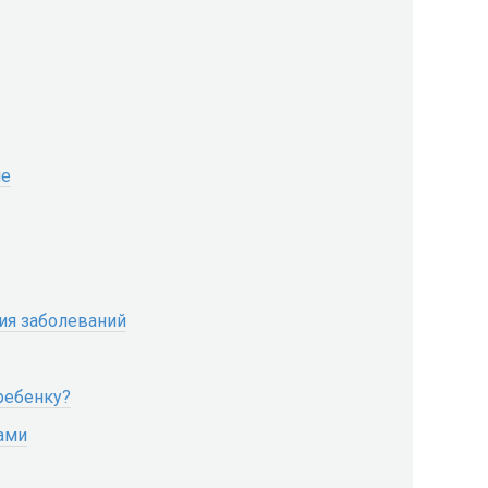
ие
ия заболеваний
ребенку?
ами