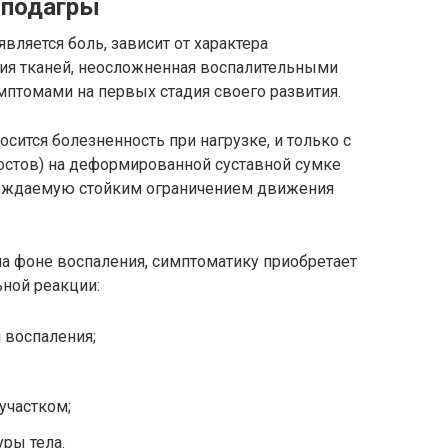
 подагры
является боль, зависит от характера
ция тканей, неосложненная воспалительными
мптомами на первых стадия своего развития.
сится болезненность при нагрузке, и только с
остов) на деформированной суставной сумке
ождаемую стойким ограничением движения
 на фоне воспаления, симптоматику приобретает
ьной реакции:
и воспаления;
участком;
ры тела.