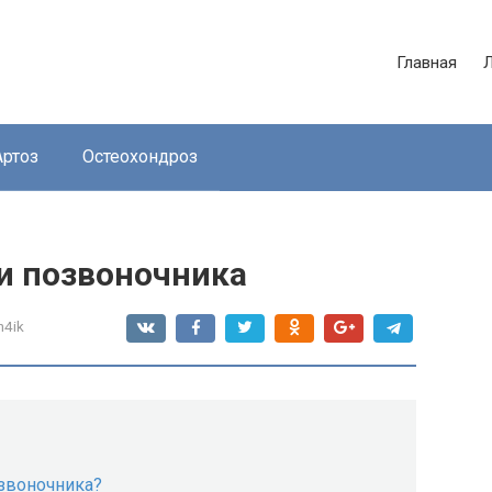
Главная
Артоз
Остеохондроз
 и позвоночника
n4ik
озвоночника?