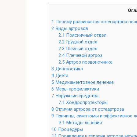
Огл
1
Почему развивается остеоартроз поз
2
Виды артрозов
2.1
Поясничный отдел
2.2
Грудной отдел
2.3
Шейный отдел
2.4
Плечевой артроз
2.5
Артроз позвоночника
3
Диагностика
4
Диета
5
Медикаментозное лечение
6
Меры профилактики
7
Наружные средства
7.1
Хондропротекторы
8
Отличия артроза от остеартроза
9
Причины, симптомы и эффективное ле
9.1
Методы лечения
10
Процедуры
11
Проявления и терапия артроза межп