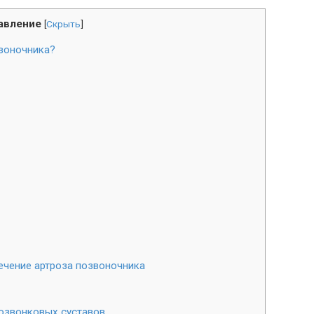
авление
[
Скрыть
]
воночника?
чение артроза позвоночника
озвонковых суставов