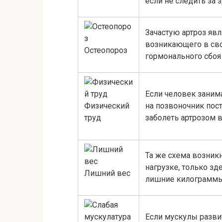
если не следить за 
Зачастую артроз явл
возникающего в св
Остеопороз
гормонального сбоя
Если человек заним
Физический
на позвоночник пост
труд
заболеть артрозом в
Та же схема возник
нагрузке, только з
Лишний вес
лишние килограммы
Если мускулы разви